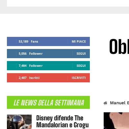
Obl
53,189
Fans
MI PIACE
5,056
Follower
SEGUI
7,484
Follower
SEGUI
2,487
Iscritti
ISCRIVITI
LE NEWS DELLA SETTIMANA
Manuel E
di
Disney difende The
Mandalorian e Grogu