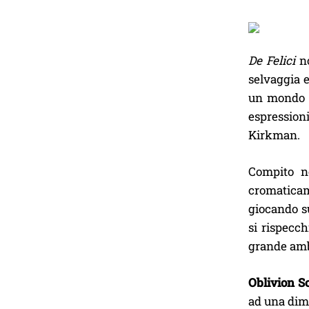
De Felici
no
selvaggia e
un mondo al
espressioni
Kirkman.
Compito n
cromatica
giocando su
si rispecch
grande amb
Oblivion S
ad una dime