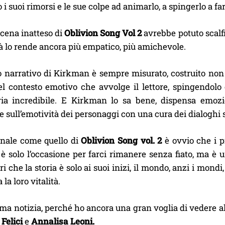
o i suoi rimorsi e le sue colpe ad animarlo, a spingerlo a f
 scena inatteso di
Oblivion Song Vol 2
avrebbe potuto scalfir
à lo rende ancora più empatico, più amichevole.
o narrativo di Kirkman è sempre misurato, costruito non 
el contesto emotivo che avvolge il lettore, spingendolo 
ria incredibile. E Kirkman lo sa bene, dispensa emozi
 e sull’emotività dei personaggi con una cura dei dialoghi
inale come quello di
Oblivion Song vol. 2
è ovvio che i p
è solo l’occasione per farci rimanere senza fiato, ma è u
ori che la storia è solo ai suoi inizi, il mondo, anzi i mon
 la loro vitalità.
ima notizia, perché ho ancora una gran voglia di vedere al
Felici
e
Annalisa Leoni.