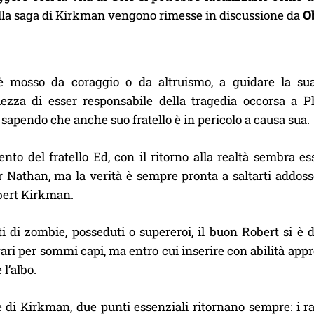
ella saga di Kirkman vengono rimesse in discussione da
Ob
è mosso da coraggio o da altruismo, a guidare la su
ezza di esser responsabile della tragedia occorsa a Ph
 sapendo che anche suo fratello è in pericolo a causa sua.
ento del fratello Ed, con il ritorno alla realtà sembra e
 Nathan, ma la verità è sempre pronta a saltarti addosso
obert Kirkman.
ti di zombie, posseduti o supereroi, il buon Robert si è 
gari per sommi capi, ma entro cui inserire con abilità app
 l’albo.
 di Kirkman, due punti essenziali ritornano sempre: i rapp