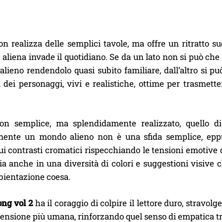
n realizza delle semplici tavole, ma offre un ritratto s
 aliena invade il quotidiano. Se da un lato non si può che
ieno rendendolo quasi subito familiare, dall’altro si può
 dei personaggi, vivi e realistiche, ottime per trasmett
on semplice, ma splendidamente realizzato, quello d
mente un mondo alieno non è una sfida semplice, epp
i contrasti cromatici rispecchiando le tensioni emotive d
ia anche in una diversità di colori e suggestioni visive c
ientazione coesa.
ong vol 2
ha il coraggio di colpire il lettore duro, stravolg
nsione più umana, rinforzando quel senso di empatica tra