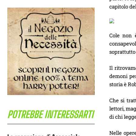
capitolo d
Cole non 
consapevol
soprattutto
Il ritrovam
demoni per
storia è R
Che si trat
lettori, ma
POTREBBE INTERESSARTI
di chi legge
Nelle opere