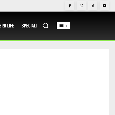
ERD LIFE
SPECIALI
+