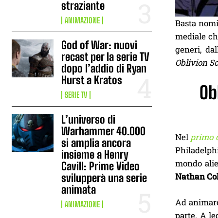
straziante
ANIMAZIONE
Basta nomi
mediale che
God of War: nuovi
generi, dal
recast per la serie TV
Oblivion S
dopo l’addio di Ryan
Hurst a Kratos
Ob
SERIE TV
L’universo di
Warhammer 40.000
Nel
primo 
si amplia ancora
Philadelphi
insieme a Henry
mondo alien
Cavill: Prime Video
Nathan Co
svilupperà una serie
animata
Ad animare 
ANIMAZIONE
parte. A le