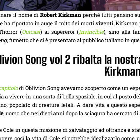
nare il nome di
Robert Kirkman
perché tutti pensino s
 ha riportato in auge il mito dei morti viventi. Kirkman 
l’horror (
Outcast
) ai supereroi (
Invincible
), sino alla f
ong
, fumetto che si è presentato al pubblico italiano in q
livion Song vol 2 ribalta la nost
Kirkma
capitolo
di Oblivion Song avevamo scoperto come un esper
a a vivere in una sorta di bolla spaziale, in cui al posto d
o, popolato di creature letali. A dare vita a questo espe
le
, uomo che nei dieci anni dopo la sciagura ha cercato di 
Cole in questa missione di salvataggio ad oltranza è stata 
ggere così la vita di Cole si potrebbe idealizzarlo come 