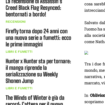
La recensione di Assassin’s
cosa sarebb
Creed Black Flag Resynced:
intrecciand
bentornati a bordo!
RECENSIONI
Salvato da
l’uomo ha s
Firefly torna dopo 24 anni con
alla societ
una nuova serie a fumetti: ecco
come Nathan
le prime immagini
LIBRI E FUMETTI
Hunter x Hunter sta per tornare:
Tra i due f
il manga riprende la
mondo, men
serializzazione su Weekly
narrativa, 
Shonen Jump
marcato, vi
LIBRI E FUMETTI
In
Oblivio
The Winds of Winter è già da
scopriamo i
record: l’attesa per il nuovo