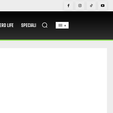
ERD LIFE
SPECIALI
+