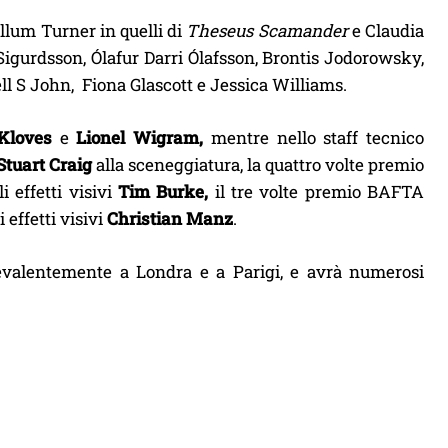
allum Turner in quelli di
Theseus Scamander
e Claudia
igurdsson, Ólafur Darri Ólafsson, Brontis Jodorowsky,
ll S John, Fiona Glascott e Jessica Williams.
Kloves
e
Lionel Wigram,
mentre nello staff tecnico
Stuart Craig
alla sceneggiatura, la quattro volte premio
i effetti visivi
Tim Burke,
il tre volte premio BAFTA
 effetti visivi
Christian Manz
.
evalentemente a Londra e a Parigi, e avrà numerosi