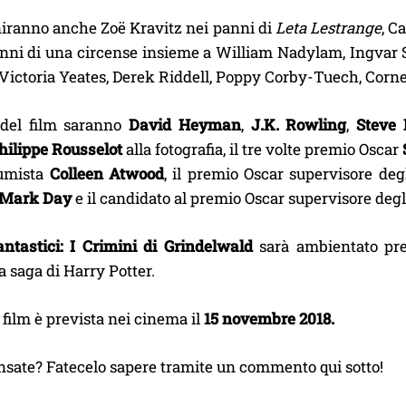
niranno anche Zoë Kravitz nei panni di
Leta Lestrange
, C
nni di una circense insieme a William Nadylam, Ingvar S
Victoria Yeates, Derek Riddell, Poppy Corby-Tuech, Corne
 del film saranno
David Heyman
,
J.K. Rowling
,
Steve 
hilippe Rousselot
alla fotografia, il tre volte premio Oscar
tumista
Colleen Atwood
, il premio Oscar supervisore degl
Mark Day
e il candidato al premio Oscar supervisore degli
ntastici: I Crimini di Grindelwald
sarà ambientato pr
a saga di Harry Potter.
l film è prevista nei cinema il
15 novembre 2018.
nsate? Fatecelo sapere tramite un commento qui sotto!