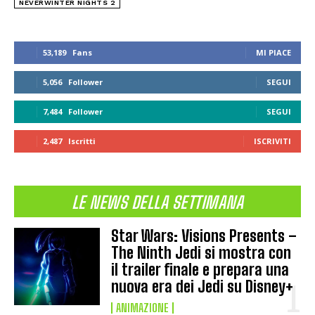
NEVERWINTER NIGHTS 2
53,189
Fans
MI PIACE
5,056
Follower
SEGUI
7,484
Follower
SEGUI
2,487
Iscritti
ISCRIVITI
LE NEWS DELLA SETTIMANA
Star Wars: Visions Presents –
The Ninth Jedi si mostra con
il trailer finale e prepara una
nuova era dei Jedi su Disney+
ANIMAZIONE