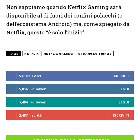
Non sappiamo quando Netflix Gaming sarà
disponibile al di fuori dei confini polacchi (o
dell’ecosistema Android) ma, come spiegato da
Netflix, questo “è solo l’inizio”.
TAGS
NETFLIX
NETFLIX GAMING
STRANGER THINGS
53,189
Fans
MI PIACE
5,056
Follower
SEGUI
7,484
Follower
SEGUI
2,487
Iscritti
ISCRIVITI