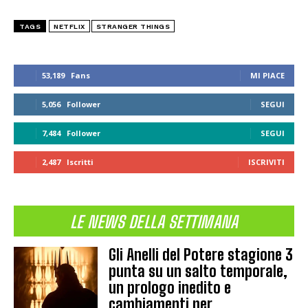
TAGS
NETFLIX
STRANGER THINGS
53,189
Fans
MI PIACE
5,056
Follower
SEGUI
7,484
Follower
SEGUI
2,487
Iscritti
ISCRIVITI
LE NEWS DELLA SETTIMANA
Gli Anelli del Potere stagione 3
punta su un salto temporale,
un prologo inedito e
cambiamenti per