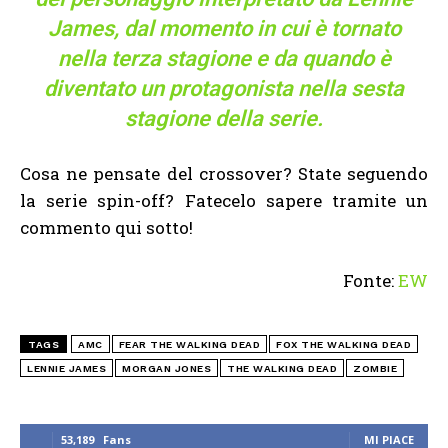
James, dal momento in cui è tornato
nella terza stagione e da quando è
diventato un protagonista nella sesta
stagione della serie.
Cosa ne pensate del crossover? State seguendo
la serie spin-off? Fatecelo sapere tramite un
commento qui sotto!
Fonte:
EW
TAGS
AMC
FEAR THE WALKING DEAD
FOX THE WALKING DEAD
LENNIE JAMES
MORGAN JONES
THE WALKING DEAD
ZOMBIE
53,189
Fans
MI PIACE