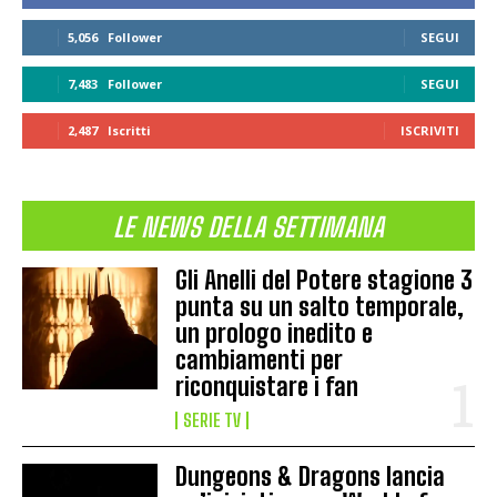
5,056
Follower
SEGUI
7,483
Follower
SEGUI
2,487
Iscritti
ISCRIVITI
LE NEWS DELLA SETTIMANA
Gli Anelli del Potere stagione 3
punta su un salto temporale,
un prologo inedito e
cambiamenti per
riconquistare i fan
SERIE TV
Dungeons & Dragons lancia