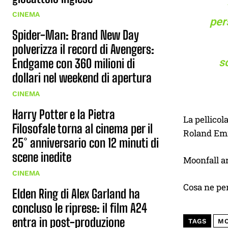
CINEMA
per
Spider-Man: Brand New Day
polverizza il record di Avengers:
Endgame con 360 milioni di
s
dollari nel weekend di apertura
CINEMA
Harry Potter e la Pietra
La pellicol
Filosofale torna al cinema per il
Roland Emm
25° anniversario con 12 minuti di
scene inedite
Moonfall ar
CINEMA
Cosa ne pe
Elden Ring di Alex Garland ha
concluso le riprese: il film A24
entra in post-produzione
TAGS
MO