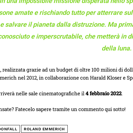
in una impossibile missione disperata nello spa
sone amate e rischiando tutto per atterrare sull
e salvare il pianeta dalla distruzione. Ma pri
conosciuto e imperscrutabile, che metterà in d
della luna.
a, realizzata grazie ad un budget di oltre 100 milioni di dol
erich nel 2012, in collaborazione con Harald Kloser e S
riverà nelle sale cinematografiche il
4 febbraio 2022
.
nsate? Fatecelo sapere tramite un commento qui sotto!
ONFALL
ROLAND EMMERICH