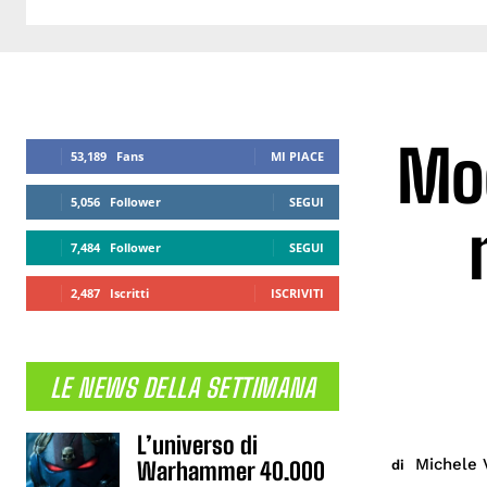
Moo
53,189
Fans
MI PIACE
5,056
Follower
SEGUI
7,484
Follower
SEGUI
2,487
Iscritti
ISCRIVITI
LE NEWS DELLA SETTIMANA
L’universo di
Michele 
di
Warhammer 40.000