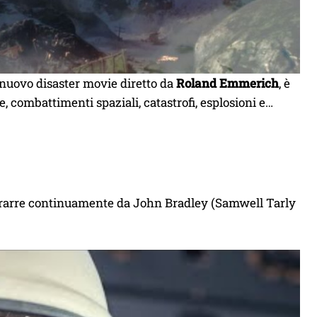
l nuovo disaster movie diretto da
Roland Emmerich
, è
e, combattimenti spaziali, catastrofi, esplosioni e…
distrarre continuamente da John Bradley (Samwell Tarly