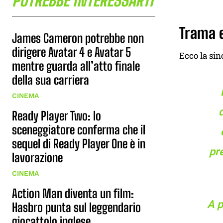
POTREBBE INTERESSARTI
Trama e
James Cameron potrebbe non
dirigere Avatar 4 e Avatar 5
Ecco la sino
mentre guarda all’atto finale
della sua carriera
CINEMA
Ready Player Two: lo
sceneggiatore conferma che il
sequel di Ready Player One è in
pre
lavorazione
CINEMA
Action Man diventa un film:
A p
Hasbro punta sul leggendario
giocattolo inglese