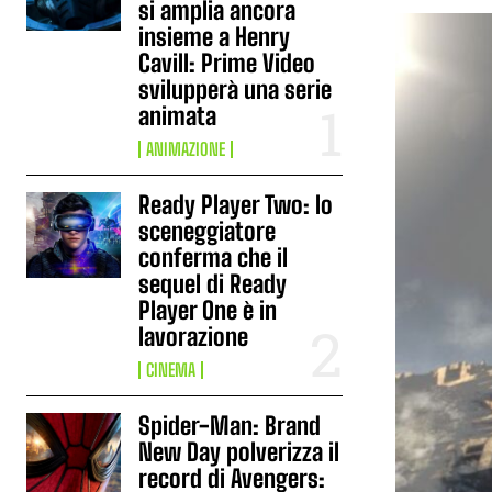
si amplia ancora
insieme a Henry
Cavill: Prime Video
svilupperà una serie
animata
ANIMAZIONE
Ready Player Two: lo
sceneggiatore
conferma che il
sequel di Ready
Player One è in
lavorazione
CINEMA
Spider-Man: Brand
New Day polverizza il
record di Avengers: