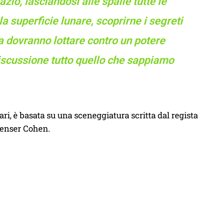
zio, lasciandosi alle spalle tutte le
a superficie lunare, scoprirne i segreti
ma dovranno lottare contro un potere
iscussione tutto quello che sappiamo
lari, è basata su una sceneggiatura scritta dal regista
penser Cohen.