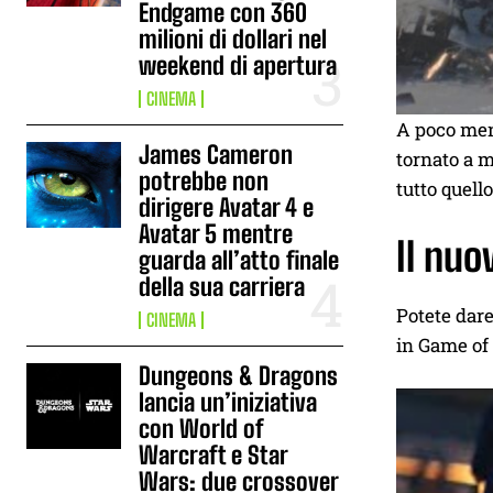
Endgame con 360
milioni di dollari nel
weekend di apertura
CINEMA
A poco men
James Cameron
tornato a m
potrebbe non
tutto quell
dirigere Avatar 4 e
Avatar 5 mentre
Il nuo
guarda all’atto finale
della sua carriera
Potete dare
CINEMA
in Game of 
Dungeons & Dragons
lancia un’iniziativa
con World of
Warcraft e Star
Wars: due crossover