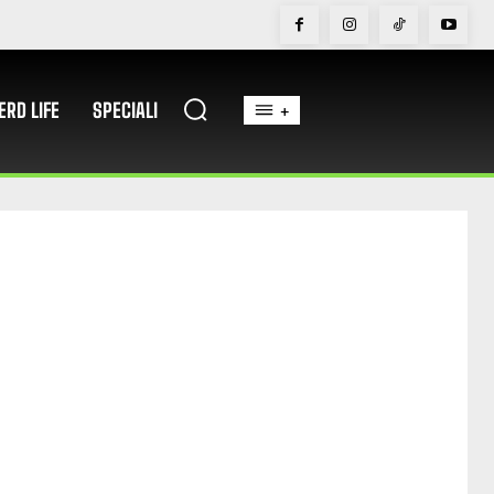
ERD LIFE
SPECIALI
+