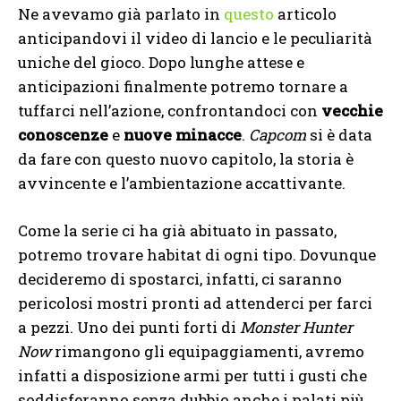
Ne avevamo già parlato in
questo
articolo
anticipandovi il video di lancio e le peculiarità
uniche del gioco. Dopo lunghe attese e
anticipazioni finalmente potremo tornare a
tuffarci nell’azione, confrontandoci con
vecchie
conoscenze
e
nuove minacce
.
Capcom
si è data
da fare con questo nuovo capitolo, la storia è
avvincente e l’ambientazione accattivante.
Come la serie ci ha già abituato in passato,
potremo trovare habitat di ogni tipo. Dovunque
decideremo di spostarci, infatti, ci saranno
pericolosi mostri pronti ad attenderci per farci
a pezzi. Uno dei punti forti di
Monster Hunter
Now
rimangono gli equipaggiamenti, avremo
infatti a disposizione armi per tutti i gusti che
soddisferanno senza dubbio anche i palati più