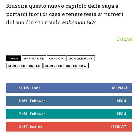
Riuscirà questo nuovo capitolo della saga a
portarci fuori di casa e tenere testa ai numeri
del suo diretto rivale
Pokémon GO
?
Fonte
TAGS
APP STORE
CAPCOM
GOOGLE PLAY
MONSTER HUNTER
MONSTER HUNTER NOW
53,189
Fans
MI PIACE
5,056
Follower
SEGUI
7,483
Follower
SEGUI
2,487
Iscritti
ISCRIVITI