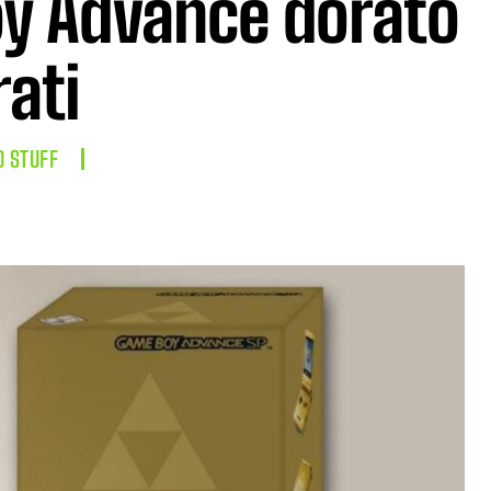
oy Advance dorato
rati
D STUFF