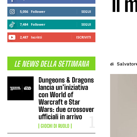
Il 
5,056
Follower
SEGUI
7,484
Follower
SEGUI
2,487
Iscritti
ISCRIVITI
LE NEWS DELLA SETTIMANA
Salvator
di
Dungeons & Dragons
lancia un’iniziativa
con World of
Warcraft e Star
Wars: due crossover
ufficiali in arrivo
GIOCHI DI RUOLO