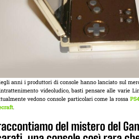
egli anni i produttori di console hanno lanciato sul merc
intrattenimento videoludico, basti pensare alle varie Li
ttualmente vedono console particolari come la rossa
PS4
craft
.
 raccontiamo del mistero del Ga
carati, una console così rara c