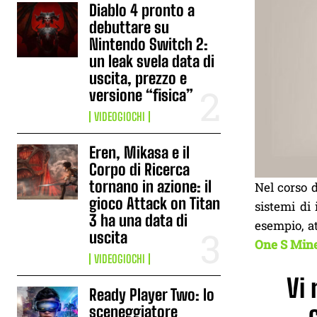
Diablo 4 pronto a
debuttare su
Nintendo Switch 2:
un leak svela data di
uscita, prezzo e
versione “fisica”
VIDEOGIOCHI
Eren, Mikasa e il
Corpo di Ricerca
tornano in azione: il
Nel corso d
gioco Attack on Titan
sistemi di 
3 ha una data di
esempio, a
uscita
One S Mine
VIDEOGIOCHI
Vi
Ready Player Two: lo
sceneggiatore