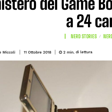
mistero del Game B
a 24 ca
NERD STORIES
NER
di lettura
e Miccoli
2
min.
11 Ottobre 2018