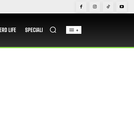
ERD LIFE
SPECIALI
+