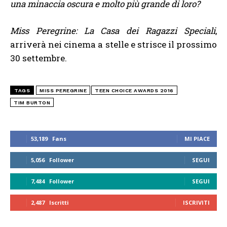
una minaccia oscura e molto più grande di loro?
Miss Peregrine: La Casa dei Ragazzi Speciali
,
arriverà nei cinema a stelle e strisce il prossimo
30 settembre.
TAGS
MISS PEREGRINE
TEEN CHOICE AWARDS 2016
TIM BURTON
53,189
Fans
MI PIACE
5,056
Follower
SEGUI
7,484
Follower
SEGUI
2,487
Iscritti
ISCRIVITI