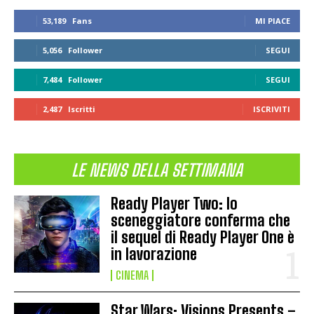
53,189
Fans
MI PIACE
5,056
Follower
SEGUI
7,484
Follower
SEGUI
2,487
Iscritti
ISCRIVITI
LE NEWS DELLA SETTIMANA
Ready Player Two: lo
sceneggiatore conferma che
il sequel di Ready Player One è
in lavorazione
CINEMA
Star Wars: Visions Presents –