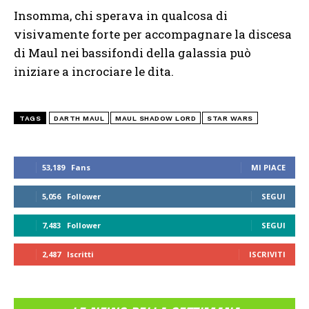
Insomma, chi sperava in qualcosa di
visivamente forte per accompagnare la discesa
di Maul nei bassifondi della galassia può
iniziare a incrociare le dita.
TAGS
DARTH MAUL
MAUL SHADOW LORD
STAR WARS
53,189
Fans
MI PIACE
5,056
Follower
SEGUI
7,483
Follower
SEGUI
2,487
Iscritti
ISCRIVITI