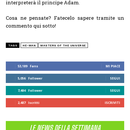
interpreterà il principe Adam.
Cosa ne pensate? Fatecelo sapere tramite un
commento qui sotto!
TAGS
HE-MAN
MASTERS OF THE UNIVERSE
53,189
Fans
MI PIACE
5,056
Follower
SEGUI
7,484
Follower
SEGUI
2,487
Iscritti
ISCRIVITI
LE NEWS DELLA SETTIMANA