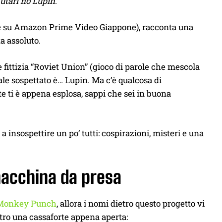
Futari no Lupin
.
che su Amazon Prime Video Giappone), racconta una
a assoluto.
e fittizia “Roviet Union” (gioco di parole che mescola
ale sospettato è… Lupin. Ma c’è qualcosa di
te ti è appena esplosa, sappi che sei in buona
 insospettire un po’ tutti: cospirazioni, misteri e una
macchina da presa
Monkey Punch
, allora i nomi dietro questo progetto vi
ntro una cassaforte appena aperta: