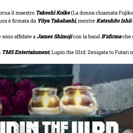
torna il maestro
Takeshi Koike
(La donna chiamata Fujiko M
ura è firmata da
Yūya Takahashi
, mentre
Katsuhito Ishii
 sono affidate a
James Shimoji
con la band
B’zfirma
che e
a
TMS Entertainment
, Lupin the IIIrd: Zenigata to Futari