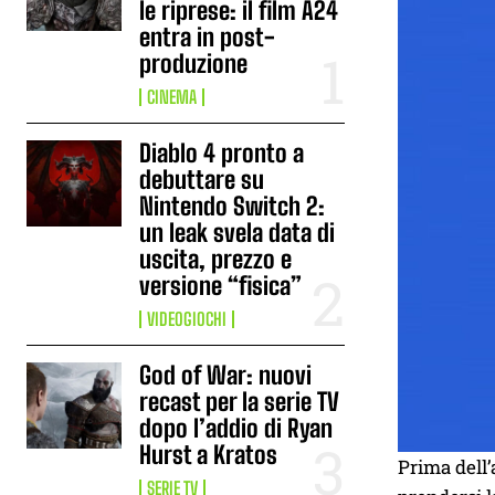
le riprese: il film A24
entra in post-
produzione
CINEMA
Diablo 4 pronto a
debuttare su
Nintendo Switch 2:
un leak svela data di
uscita, prezzo e
versione “fisica”
VIDEOGIOCHI
God of War: nuovi
recast per la serie TV
dopo l’addio di Ryan
Hurst a Kratos
Prima dell’
SERIE TV