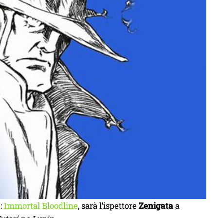
I:
Immortal Bloodline
, sarà l’ispettore
Zenigata
a