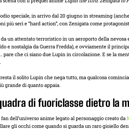
a scena con il prequel anime
Lupin the IIIrd: Zenigata to 
sodio speciale, in arrivo dal 20 giugno in streaming (an
toni più seri e “hard action”, con Zenigata come protagonist
 da un attentato terroristico in un aeroporto della nevosa 
ddo e nostalgia da Guerra Fredda), e ovviamente il princip
… pare che ci siano due Lupin in circolazione. E se la men
.
resta il solito Lupin che nega tutto, ma qualcosa comincia a
iù grande di quanto appaia.
uadra di fuoriclasse dietro la 
i fan dell’universo anime legato al personaggio creato da
llare gli occhi come quando si guarda un raro gioiello de