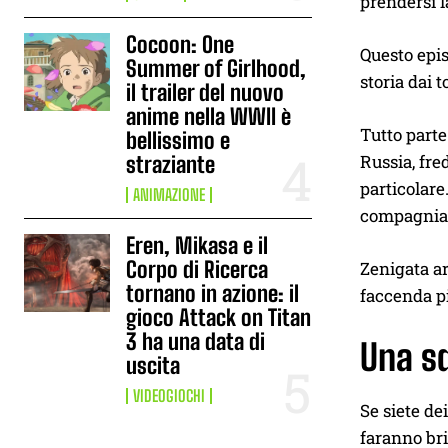
prendersi l
Cocoon: One
Questo epi
Summer of Girlhood,
storia dai 
il trailer del nuovo
anime nella WWII è
Tutto parte
bellissimo e
Russia, fre
straziante
particolare
ANIMAZIONE
compagnia
Eren, Mikasa e il
Corpo di Ricerca
Zenigata ar
tornano in azione: il
faccenda p
gioco Attack on Titan
3 ha una data di
Una sq
uscita
VIDEOGIOCHI
Se siete de
faranno bri