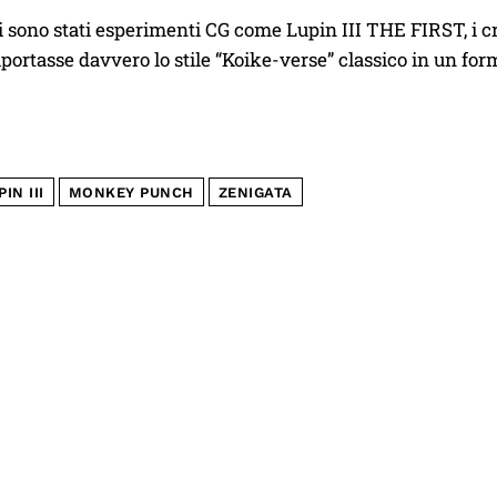
i sono stati esperimenti CG come Lupin III THE FIRST, i 
iportasse davvero lo stile “Koike-verse” classico in un for
IN III
MONKEY PUNCH
ZENIGATA