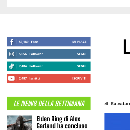
L
53,189
Fans
MI PIACE
5,056
Follower
SEGUI
7,484
Follower
SEGUI
2,487
Iscritti
ISCRIVITI
LE NEWS DELLA SETTIMANA
Salvator
di
Elden Ring di Alex
Garland ha concluso