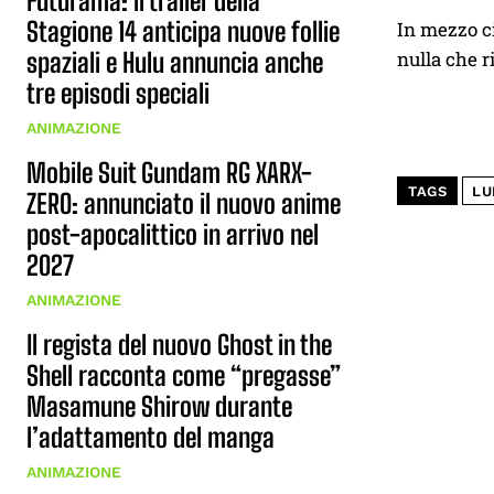
Futurama: il trailer della
Stagione 14 anticipa nuove follie
In mezzo c
spaziali e Hulu annuncia anche
nulla che r
tre episodi speciali
ANIMAZIONE
Mobile Suit Gundam RG XARX-
TAGS
LUP
ZERO: annunciato il nuovo anime
post-apocalittico in arrivo nel
2027
ANIMAZIONE
Il regista del nuovo Ghost in the
Shell racconta come “pregasse”
Masamune Shirow durante
l’adattamento del manga
ANIMAZIONE