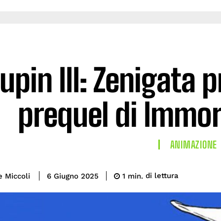
upin III: Zenigata 
prequel di Immor
ANIMAZIONE
di lettura
e Miccoli
1
min.
6 Giugno 2025