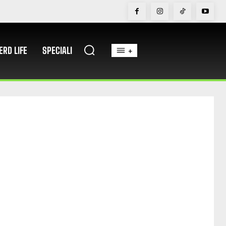
ERD LIFE
SPECIALI
+