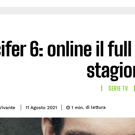
ifer 6: online il full
stagio
SERIE TV
di lettura
Vivante
1
min.
11 Agosto 2021