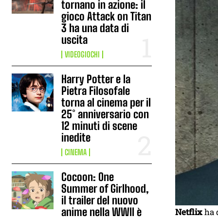
tornano in azione: il
gioco Attack on Titan
3 ha una data di
uscita
VIDEOGIOCHI
Harry Potter e la
Pietra Filosofale
torna al cinema per il
25° anniversario con
12 minuti di scene
inedite
CINEMA
Cocoon: One
Summer of Girlhood,
il trailer del nuovo
anime nella WWII è
Netflix
ha d