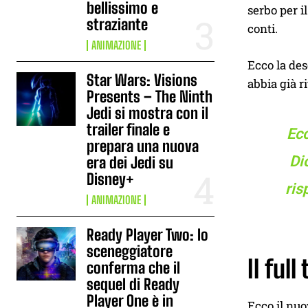
bellissimo e
serbo per i
straziante
conti.
ANIMAZIONE
Ecco la des
Star Wars: Visions
abbia già r
Presents – The Ninth
Jedi si mostra con il
trailer finale e
Ecc
prepara una nuova
Di
era dei Jedi su
Disney+
ris
ANIMAZIONE
Ready Player Two: lo
sceneggiatore
Il full
conferma che il
sequel di Ready
Player One è in
Ecco il nuo