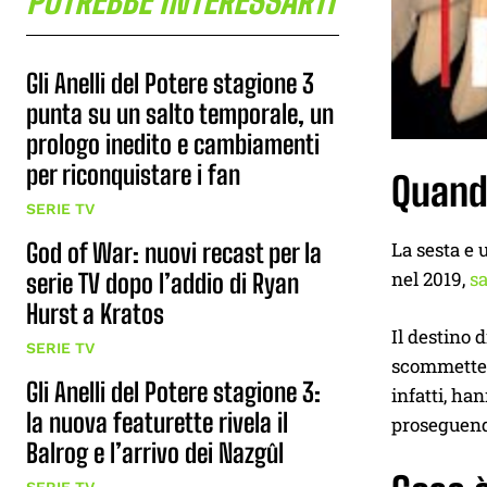
POTREBBE INTERESSARTI
Gli Anelli del Potere stagione 3
punta su un salto temporale, un
prologo inedito e cambiamenti
per riconquistare i fan
Quand
SERIE TV
La sesta e 
God of War: nuovi recast per la
nel 2019,
s
serie TV dopo l’addio di Ryan
Hurst a Kratos
Il destino 
SERIE TV
scommettere
Gli Anelli del Potere stagione 3:
infatti, ha
la nuova featurette rivela il
proseguendo
Balrog e l’arrivo dei Nazgûl