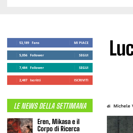
Luc
53,189
Fans
MI PIACE
5,056
Follower
SEGUI
7,484
Follower
SEGUI
2,487
Iscritti
ISCRIVITI
LE NEWS DELLA SETTIMANA
Michele 
di
Eren, Mikasa e il
Corpo di Ricerca