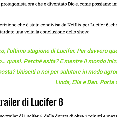
l protagonista ora che è diventato Dio e, come possiamo im
crizione che è stata condivisa da Netflix per Lucifer 6, c
itardato una volta la conclusione dello show:
o, l’ultima stagione di Lucifer. Per davvero que
o… quasi. Perché esita? E mentre il mondo inizi
posta? Unisciti a noi per salutare in modo agr
Linda, Ella e Dan. Porta d
 trailer di Lucifer 6
vo trailer di Lucifer 6, della durata di oltre 2 minuti e mez