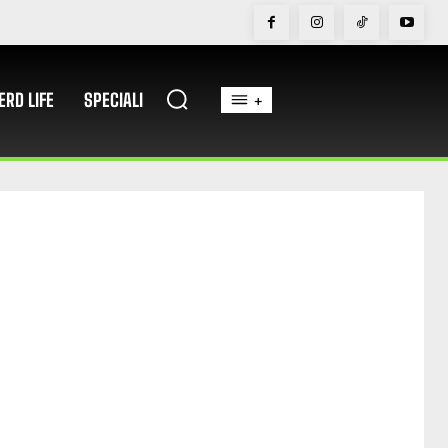
ERD LIFE
SPECIALI
+