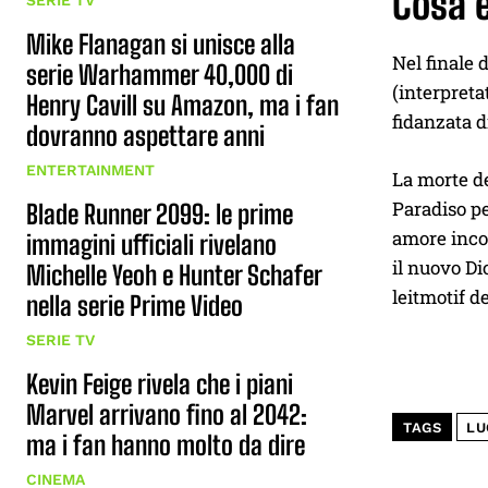
Cosa è
SERIE TV
Mike Flanagan si unisce alla
Nel finale 
serie Warhammer 40,000 di
(interpreta
Henry Cavill su Amazon, ma i fan
fidanzata d
dovranno aspettare anni
ENTERTAINMENT
La morte de
Paradiso pe
Blade Runner 2099: le prime
amore incon
immagini ufficiali rivelano
il nuovo Di
Michelle Yeoh e Hunter Schafer
leitmotif d
nella serie Prime Video
SERIE TV
Kevin Feige rivela che i piani
Marvel arrivano fino al 2042:
TAGS
LU
ma i fan hanno molto da dire
CINEMA