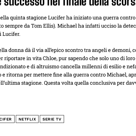
 successo nel finale della scor
della quinta stagione Lucifer ha iniziato una guerra contr
to sempre da Tom Ellis). Michael ha infatti ucciso la dete
i Lucifer.
lla donna dà il via all’epico scontro tra angeli e demoni, c
r riportare in vita Chloe, pur sapendo che solo uno di loro 
dizionato e di altruismo cancella millenni di esilio e ne
o e ritorna per mettere fine alla guerra contro Michael, a
ell’ultima stagione. Questa volta quella conclusiva per dav
CIFER
NETFLIX
SERIE TV