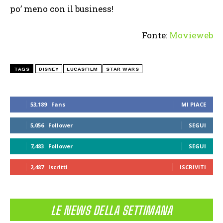
po’ meno con il business!
Fonte:
Movieweb
TAGS
DISNEY
LUCASFILM
STAR WARS
53,189
Fans
MI PIACE
5,056
Follower
SEGUI
7,483
Follower
SEGUI
2,487
Iscritti
ISCRIVITI
LE NEWS DELLA SETTIMANA