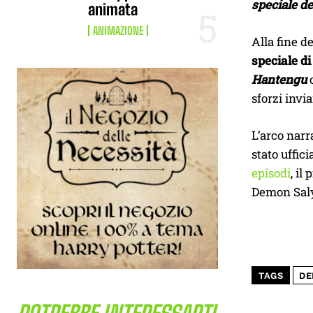
speciale d
animata
ANIMAZIONE
Alla fine d
speciale d
Hantengu
sforzi invi
L’arco narr
stato uffic
episodi
, il
Demon Saly
TAGS
DE