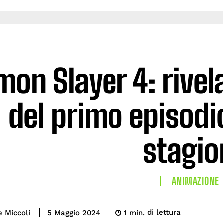
on Slayer 4: rivela
del primo episodi
stagio
ANIMAZIONE
di lettura
e Miccoli
1
min.
5 Maggio 2024