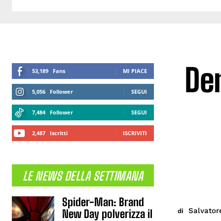
Dem
53,189
Fans
MI PIACE
5,056
Follower
SEGUI
7,484
Follower
SEGUI
2,487
Iscritti
ISCRIVITI
LE NEWS DELLA SETTIMANA
Spider-Man: Brand
Salvator
di
New Day polverizza il