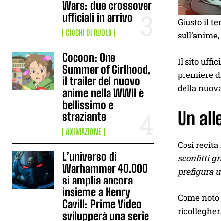
Wars: due crossover
ufficiali in arrivo
Giusto il t
GIOCHI DI RUOLO
sull’anime,
Cocoon: One
Il sito uff
Summer of Girlhood,
premiere di
il trailer del nuovo
della nuova
anime nella WWII è
bellissimo e
Un al
straziante
ANIMAZIONE
Così recita
L’universo di
sconfitti g
Warhammer 40.000
prefigura u
si amplia ancora
insieme a Henry
Come noto 
Cavill: Prime Video
ricollegher
svilupperà una serie