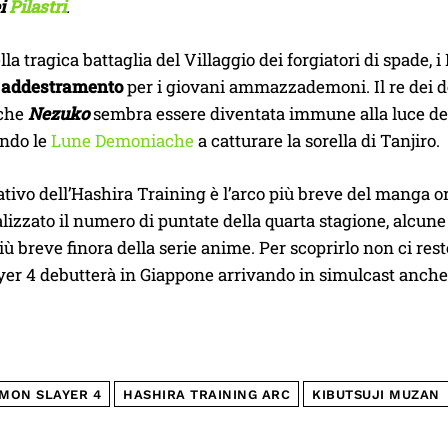
ei
Pilastri
.
ella tragica battaglia del Villaggio dei forgiatori di spade, 
i addestramento
per i giovani ammazzademoni. Il re dei
che
Nezuko
sembra essere diventata immune alla luce del 
ando le
Lune Demoniache
a catturare la sorella di Tanjiro.
ativo dell’Hashira Training è l’arco più breve del manga 
ializzato il numero di puntate della quarta stagione, alcun
 più breve finora della serie anime. Per scoprirlo non ci r
er 4 debutterà in Giappone arrivando in simulcast anche
MON SLAYER 4
HASHIRA TRAINING ARC
KIBUTSUJI MUZAN