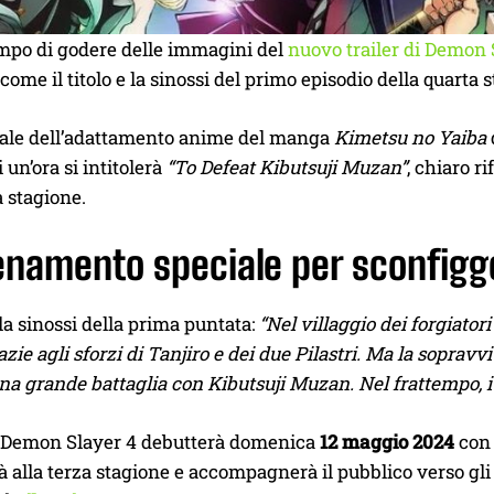
empo di godere delle immagini del
nuovo trailer di Demon 
 come il titolo e la sinossi del primo episodio della quarta 
iciale dell’adattamento anime del manga
Kimetsu no Yaiba
 un’ora si intitolerà
“To Defeat Kibutsuji Muzan”
, chiaro r
 stagione.
lenamento speciale per sconfigg
 la sinossi della prima puntata:
“Nel villaggio dei forgiator
razie agli sforzi di Tanjiro e dei due Pilastri. Ma la sopra
na grande battaglia con Kibutsuji Muzan. Nel frattempo, i P
Demon Slayer 4 debutterà domenica
12 maggio 2024
con 
à alla terza stagione e accompagnerà il pubblico verso gli e