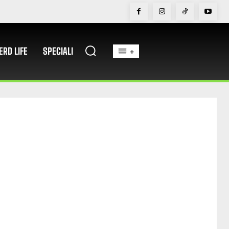
ERD LIFE
SPECIALI
+