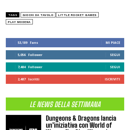
TAGS
GIOCHI DA TAVOLO
LITTLE ROCKET GAMES
PLAY MODENA
53,189
Fans
MI PIACE
5,056
Follower
SEGUI
7,484
Follower
SEGUI
2,487
Iscritti
ISCRIVITI
LE NEWS DELLA SETTIMANA
Dungeons & Dragons lancia
un’iniziativa con World of