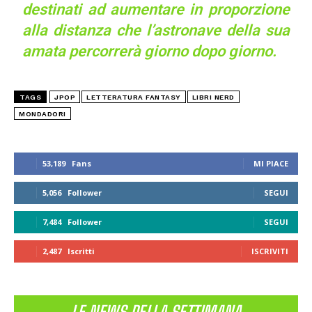
destinati ad aumentare in proporzione
alla distanza che l’astronave della sua
amata percorrerà giorno dopo giorno.
TAGS
JPOP
LETTERATURA FANTASY
LIBRI NERD
MONDADORI
53,189
Fans
MI PIACE
5,056
Follower
SEGUI
7,484
Follower
SEGUI
2,487
Iscritti
ISCRIVITI
LE NEWS DELLA SETTIMANA