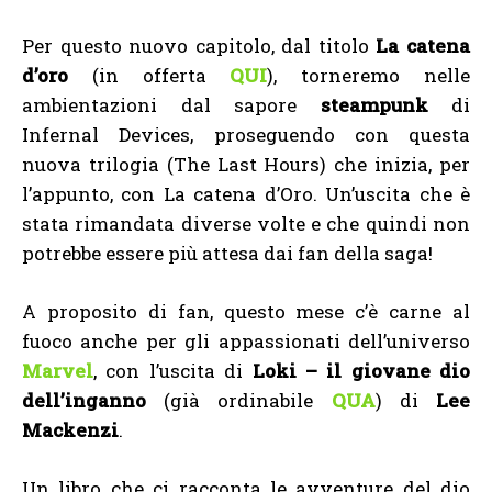
Per questo nuovo capitolo, dal titolo
La catena
d’oro
(in offerta
QUI
), torneremo nelle
ambientazioni dal sapore
steampunk
di
Infernal Devices, proseguendo con questa
nuova trilogia (The Last Hours) che inizia, per
l’appunto, con La catena d’Oro. Un’uscita che è
stata rimandata diverse volte e che quindi non
potrebbe essere più attesa dai fan della saga!
A proposito di fan, questo mese c’è carne al
fuoco anche per gli appassionati dell’universo
Marvel
, con l’uscita di
Loki – il giovane dio
dell’inganno
(già ordinabile
QUA
) di
Lee
Mackenzi
.
Un libro che ci racconta le avventure del dio