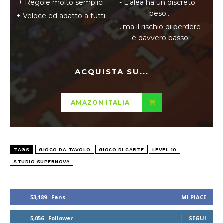
Regole molto semplici
L'alea ha un discreto
peso...
Veloce ed adatto a tutti
...ma il rischio di perdere
è davvero basso
ACQUISTA SU...
AMAZON ITALIA
TAGS
GIOCO DA TAVOLO
GIOCO DI CARTE
LEVEL 10
STUDIO SUPERNOVA
53,189
Fans
MI PIACE
5,056
Follower
SEGUI