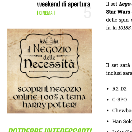
weekend di apertura
Il set
Lego 
Star Wars 
CINEMA
dello spin-
fa, la
10188 
Il set sarà
inclusi sar
R2-D2
C-3PO
Chewba
Han Sol