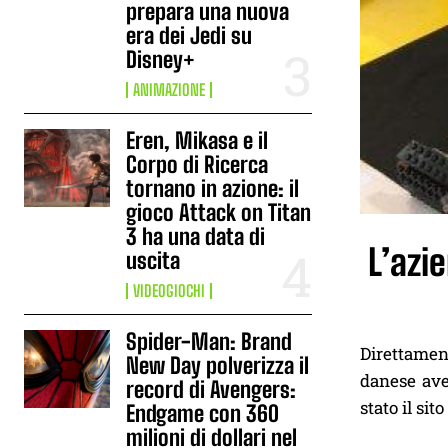
prepara una nuova
era dei Jedi su
Disney+
ANIMAZIONE
Eren, Mikasa e il
Corpo di Ricerca
tornano in azione: il
gioco Attack on Titan
3 ha una data di
L’azi
uscita
VIDEOGIOCHI
Spider-Man: Brand
Direttament
New Day polverizza il
danese avev
record di Avengers:
stato il sit
Endgame con 360
milioni di dollari nel