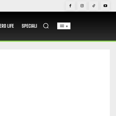
ERD LIFE
SPECIALI
+