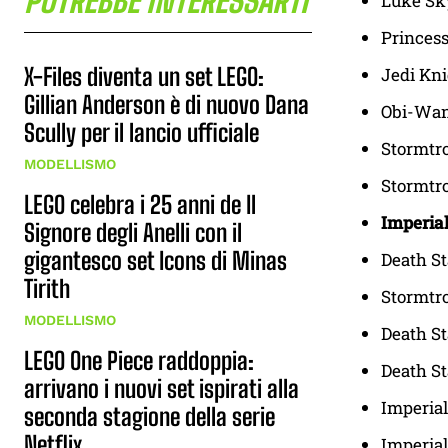
POTREBBE INTERESSARTI
Luke Sk
Princes
X-Files diventa un set LEGO:
Jedi Kn
Gillian Anderson è di nuovo Dana
Obi-Wan
Scully per il lancio ufficiale
Stormtr
MODELLISMO
Stormtr
LEGO celebra i 25 anni de Il
Imperia
Signore degli Anelli con il
gigantesco set Icons di Minas
Death St
Tirith
Stormtro
MODELLISMO
Death St
LEGO One Piece raddoppia:
Death St
arrivano i nuovi set ispirati alla
Imperial
seconda stagione della serie
Netflix
Imperial