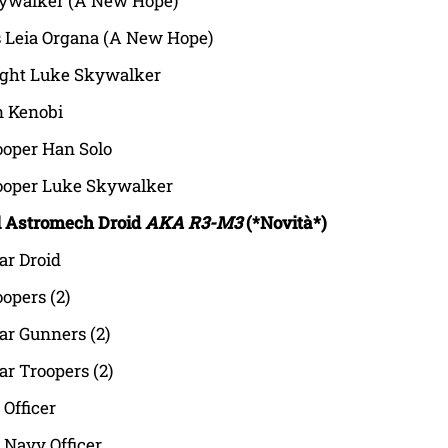
ywalker (A New Hope)
s Leia Organa (A New Hope)
ight Luke Skywalker
 Kenobi
ooper Han Solo
ooper Luke Skywalker
l Astromech Droid
AKA R3-M3
(*Novità*)
ar Droid
opers (2)
ar Gunners (2)
ar Troopers (2)
 Officer
 Navy Officer