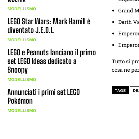
MODELLISMO
Grand M
LEGO Star Wars: Mark Hamill è
Darth V
diventato J.E.D.I.
Emperor
MODELLISMO
Emperor’
LEGO e Peanuts lanciano il primo
set LEGO Ideas dedicato a
Tutto si pr
Snoopy
cosa ne pe
MODELLISMO
Annunciati i primi set LEGO
TAGS
DE
Pokémon
MODELLISMO