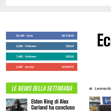
Ec
53,189
Fans
MI PIACE
5,056
Follower
SEGUI
7,483
Follower
SEGUI
2,487
Iscritti
ISCRIVITI
LE NEWS DELLA SETTIMANA
Leonardo
di
Elden Ring di Alex
Garland ha concluso