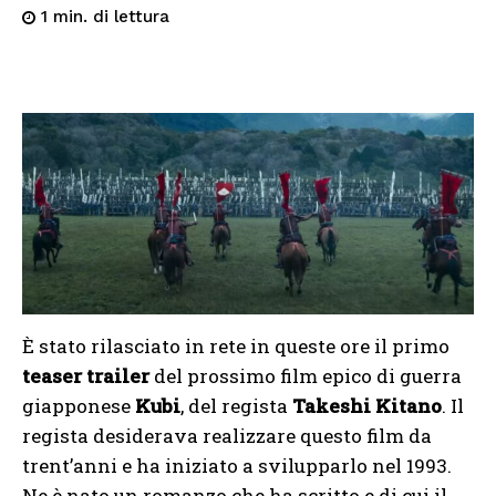
di lettura
1
min.
È stato rilasciato in rete in queste ore il primo
teaser trailer
del prossimo film epico di guerra
giapponese
Kubi
, del regista
Takeshi Kitano
. Il
regista desiderava realizzare questo film da
trent’anni e ha iniziato a svilupparlo nel 1993.
Ne è nato un romanzo che ha scritto e di cui il