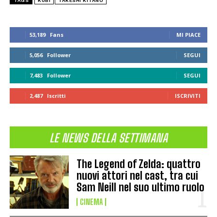
TAGS
KUBI
TAKESHI KITANO
53,189
Fans
MI PIACE
5,056
Follower
SEGUI
7,483
Follower
SEGUI
2,487
Iscritti
ISCRIVITI
LE NEWS DELLA SETTIMANA
The Legend of Zelda: quattro
nuovi attori nel cast, tra cui
Sam Neill nel suo ultimo ruolo
CINEMA