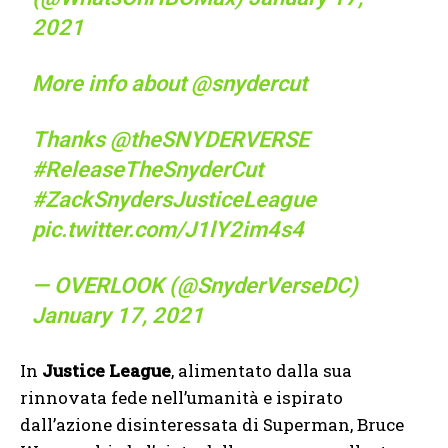
2021
More info about
@snydercut
Thanks
@theSNYDERVERSE
#ReleaseTheSnyderCut
#ZackSnydersJusticeLeague
pic.twitter.com/J1lY2im4s4
— OVERLOOK (@SnyderVerseDC)
January 17, 2021
In
Justice League
, alimentato dalla sua
rinnovata fede nell’umanità e ispirato
dall’azione disinteressata di Superman, Bruce