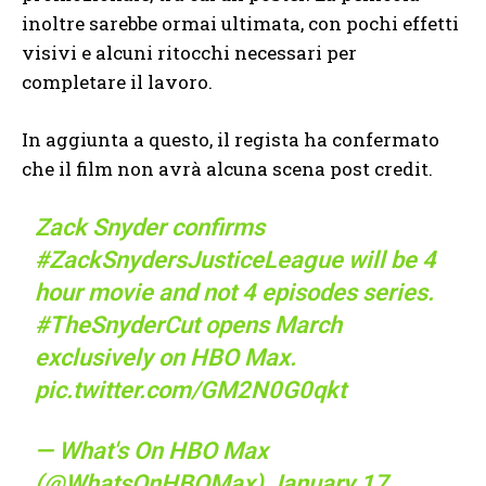
inoltre sarebbe ormai ultimata, con pochi effetti
visivi e alcuni ritocchi necessari per
completare il lavoro.
In aggiunta a questo, il regista ha confermato
che il film non avrà alcuna scena post credit.
Zack Snyder confirms
#ZackSnydersJusticeLeague
will be 4
hour movie and not 4 episodes series.
#TheSnyderCut
opens March
exclusively on HBO Max.
pic.twitter.com/GM2N0G0qkt
— What's On HBO Max
(@WhatsOnHBOMax)
January 17,