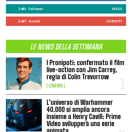
7,483
Follower
SEGUI
2,487
Iscritti
ISCRIVITI
LE NEWS DELLA SETTIMANA
I Pronipoti: confermato il film
live-action con Jim Carrey,
regia di Colin Trevorrow
CINEMA
L’universo di Warhammer
40.000 si amplia ancora
insieme a Henry Cavill: Prime
Video svilupperà una serie
animata