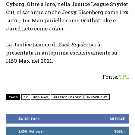
Cyborg. Oltre a loro, nella Justice League Snyder
Cut, ci saranno anche Jessy Eisenberg come Lex
Lutor, Joe Manganiello come Deathstroke e
Jared Leto come Joker.
La Justice League di
Zack Snyder
sarà
presentata in anteprima esclusivamente su
HBO Max nel 2021.
Fonte:
TPL
TAGS
DC
HBO MAX
JUSTICE LEAGUE
SNYDER CUT
53,189
Fans
MI PIACE
5,056
Follower
SEGUI