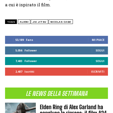
a cui è ispirato il film.
TAGS
ALIENI
JIU JITSU
NICOLAS CAGE
53,189
Fans
MI PIACE
5,056
Follower
SEGUI
7,483
Follower
SEGUI
2,487
Iscritti
ISCRIVITI
LE NEWS DELLA SETTIMANA
Elden Ring di Alex Garland ha