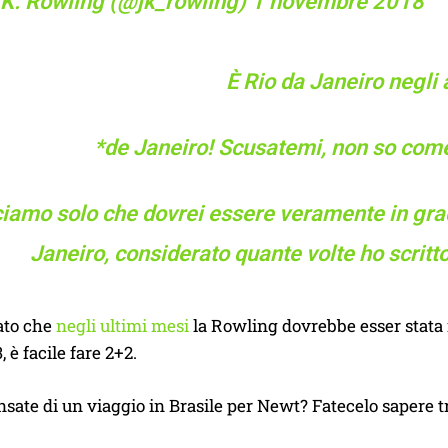
.K. Rowling (@jk_rowling)
1 novembre 2018
È Rio da Janeiro negli 
*de Janeiro! Scusatemi, non so com
iamo solo che dovrei essere veramente in grado
Janeiro, considerato quante volte ho scritt
ato che
negli ultimi mesi
la Rowling dovrebbe esser stata 
, è facile fare 2+2.
sate di un viaggio in Brasile per Newt? Fatecelo sapere 