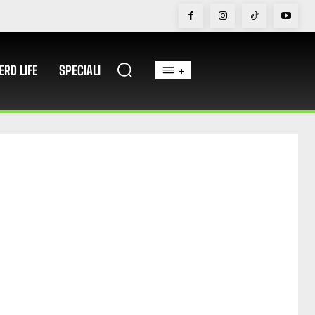
ERD LIFE
SPECIALI
+