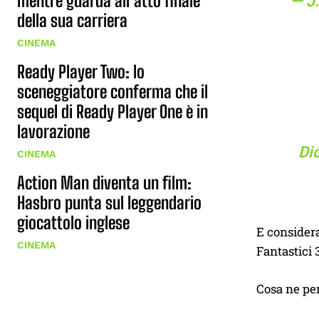
mentre guarda all’atto finale
— J
della sua carriera
CINEMA
Ready Player Two: lo
sceneggiatore conferma che il
sequel di Ready Player One è in
lavorazione
Dic
CINEMA
Action Man diventa un film:
Hasbro punta sul leggendario
giocattolo inglese
E consider
CINEMA
Fantastici 3
Cosa ne pen