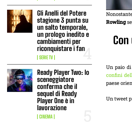
Gli Anelli del Potere
Nonostante
stagione 3 punta su
Rowling
se
un salto temporale,
un prologo inedito e
Con 
cambiamenti per
riconquistare i fan
SERIE TV
Un paio di 
Ready Player Two: lo
confini de
sceneggiatore
paese orien
conferma che il
sequel di Ready
Un tweet pu
Player One è in
lavorazione
CINEMA