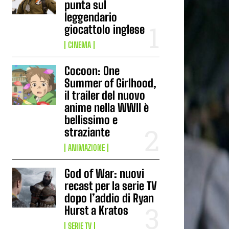
punta sul
leggendario
giocattolo inglese
CINEMA
Cocoon: One
Summer of Girlhood,
il trailer del nuovo
anime nella WWII è
bellissimo e
straziante
ANIMAZIONE
God of War: nuovi
recast per la serie TV
dopo l’addio di Ryan
Hurst a Kratos
SERIE TV