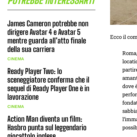
POTREBBE INTERESSARTI
James Cameron potrebbe non
dirigere Avatar 4 e Avatar 5
Ecco il com
mentre guarda all’atto finale
della sua carriera
Roma,
CINEMA
locati
partir
Ready Player Two: lo
amanti
sceneggiatore conferma che il
dove è
sequel di Ready Player One è in
perfo
lavorazione
fonda
CINEMA
sabbi
Action Man diventa un film:
l’imma
Hasbro punta sul leggendario
possib
giocattolo inglese