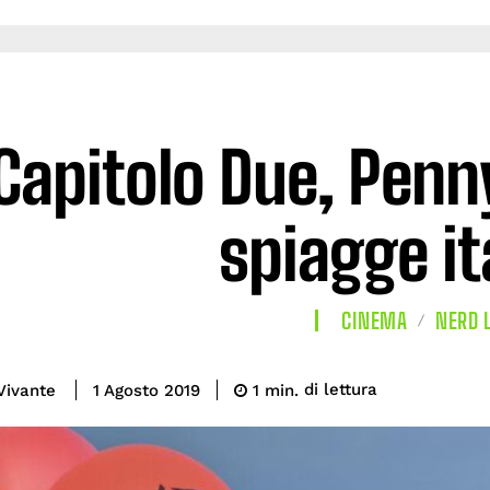
 Capitolo Due, Penn
spiagge it
CINEMA
NERD L
di lettura
Vivante
1
min.
1 Agosto 2019