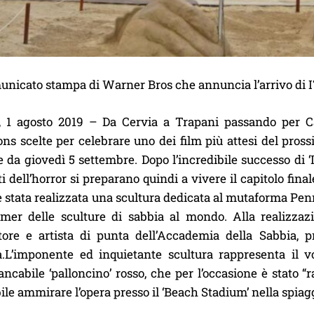
unicato stampa di Warner Bros che annuncia l’arrivo di IT
 1 agosto 2019 – Da Cervia a Trapani passando per Cam
ons scelte per celebrare uno dei film più attesi del pros
e da giovedì 5 settembre. Dopo l’incredibile successo di ‘I
 dell’horror si preparano quindi a vivere il capitolo fina
 stata realizzata una scultura dedicata al mutaforma Penn
rmer delle sculture di sabbia al mondo. Alla realizzaz
tore e artista di punta dell’Accademia della Sabbia, 
a.L’imponente ed inquietante scultura rappresenta il 
ncabile ‘palloncino’ rosso, che per l’occasione è stato “
ile ammirare l’opera presso il ‘Beach Stadium’ nella spiagg