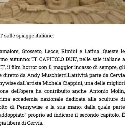
 sulle spiagge italiane:
aiore, Grosseto, Lecce, Rimini e Latina. Queste le
simo autunno: ‘IT CAPITOLO DUE’, nelle sale italiane a
T’, il film horror con il maggior incasso di sempre, gli
le diretto da Andy Muschietti.L’attività parte da Cervia
ywise dall’artista Michela Ciappini, una delle migliori
ione dell’opera ha contribuito anche Antonio Molin,
prima accademia nazionale dedicata alle sculture di
volto di Pennywise e la sua mano, dalla quale parte
raddoppiato” proprio ad indicare il secondo capitolo. È
ia libera di Cervia.