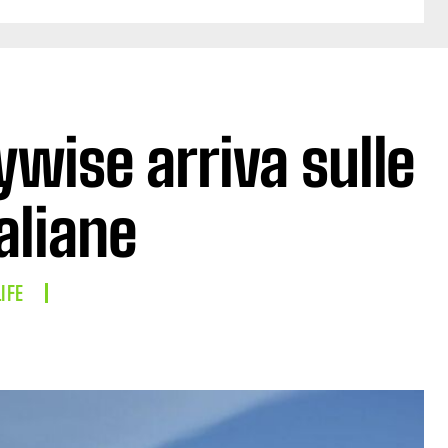
ywise arriva sulle
aliane
IFE