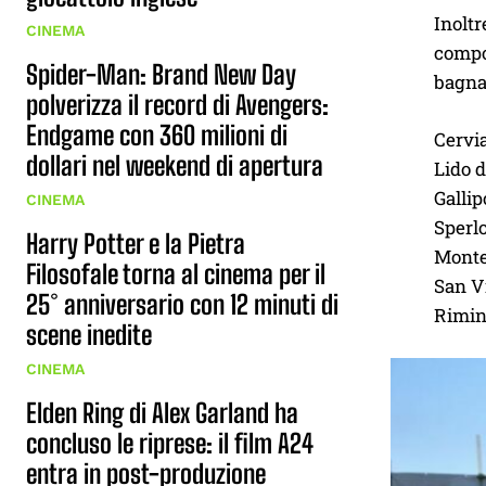
Inoltr
CINEMA
compo
Spider-Man: Brand New Day
bagnas
polverizza il record di Avengers:
Endgame con 360 milioni di
Cervia
dollari nel weekend di apertura
Lido 
Gallip
CINEMA
Sperlo
Harry Potter e la Pietra
Monte
Filosofale torna al cinema per il
San V
25° anniversario con 12 minuti di
Rimin
scene inedite
CINEMA
Elden Ring di Alex Garland ha
concluso le riprese: il film A24
entra in post-produzione