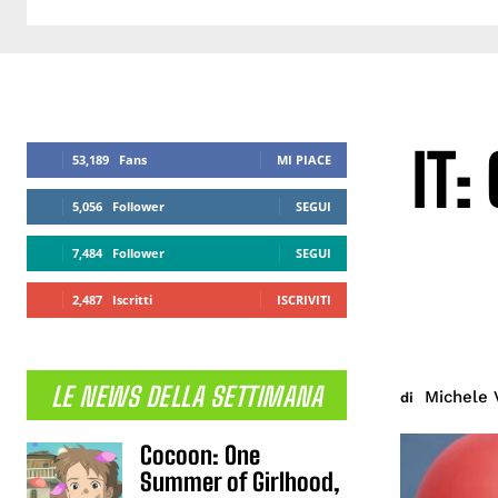
IT:
53,189
Fans
MI PIACE
5,056
Follower
SEGUI
7,484
Follower
SEGUI
2,487
Iscritti
ISCRIVITI
LE NEWS DELLA SETTIMANA
Michele 
di
Cocoon: One
Summer of Girlhood,