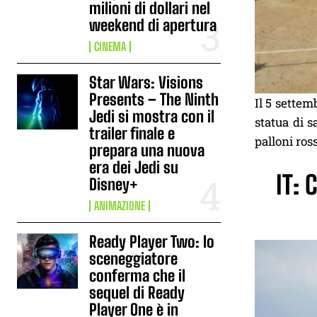
milioni di dollari nel
weekend di apertura
CINEMA
Star Wars: Visions
Presents – The Ninth
Il 5 sette
Jedi si mostra con il
statua di s
trailer finale e
palloni ros
prepara una nuova
era dei Jedi su
IT: 
Disney+
ANIMAZIONE
Ready Player Two: lo
sceneggiatore
conferma che il
sequel di Ready
Player One è in