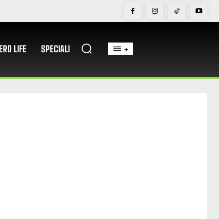
ERD LIFE
SPECIALI
+