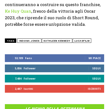
continueranno a costruire su questo franchise,
Ke Huy Quan
, fresco della vittoria agli Oscar
2023, che riprende il suo ruolo di Short Round,
potrebbe forse essere un’opzione valida.
TAGS
INDIANA JONES
KATHLEEN KENNEDY
LUCASFILM
53,189
Fans
MI PIACE
5,056
Follower
SEGUI
7,484
Follower
SEGUI
2,487
Iscritti
ISCRIVITI