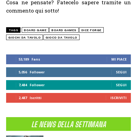
Cosa ne pensate? Fatecelo sapere tramite un
commento qui sotto!
TAGS
BOARD GAME
BOARD GAMES
DICE FORGE
GIOCHI DA TAVOLO
GIOCO DA TAVOLO
53,189
Fans
MI PIACE
5,056
Follower
SEGUI
7,484
Follower
SEGUI
2,487
Iscritti
ISCRIVITI
LE NEWS DELLA SETTIMANA