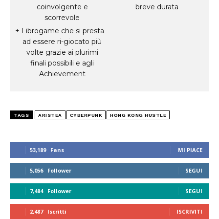
coinvolgente e
breve durata
scorrevole
Librogame che si presta
ad essere ri-giocato più
volte grazie ai plurimi
finali possibili e agli
Achievement
TAGS
ARISTEA
CYBERPUNK
HONG KONG HUSTLE
53,189
Fans
MI PIACE
5,056
Follower
SEGUI
7,484
Follower
SEGUI
2,487
Iscritti
ISCRIVITI