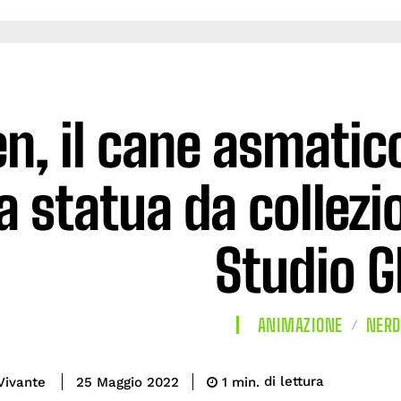
n, il cane asmatic
 statua da collezio
Studio G
ANIMAZIONE
NERD
di lettura
Vivante
1
min.
25 Maggio 2022