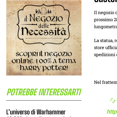
Il negozio 
prossimo 28
lungometra
La statua, 
store uffic
spedizioni 
Nel frattem
POTREBBE INTERESSARTI
「
L’universo di Warhammer
htt