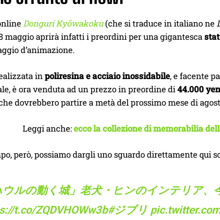
online
Donguri Kyōwakoku
(che si traduce in italiano ne
 maggio aprirà infatti i preordini per una gigantesca
stat
ggio d’animazione.
realizzata in
poliresina e acciaio inossidabile
, e facente p
iale, è ora venduta ad un prezzo in preordine di
44.000 ye
che dovrebbero partire a metà del prossimo mese di agost
Leggi anche:
ecco la collezione di memorabilia del
po, però, possiamo dargli uno sguardo direttamente qui so
ハウルの動く城」老犬・ヒンのインテリア、
ps://t.co/ZQDVHOWw3b
#ジブリ
pic.twitter.c