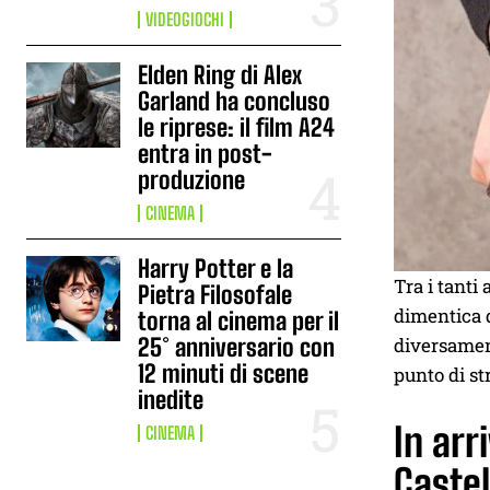
VIDEOGIOCHI
Elden Ring di Alex
Garland ha concluso
le riprese: il film A24
entra in post-
produzione
CINEMA
Harry Potter e la
Tra i tanti
Pietra Filosofale
dimentica d
torna al cinema per il
diversamen
25° anniversario con
12 minuti di scene
punto di st
inedite
In arr
CINEMA
Castel