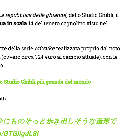
La repubblica delle ghiande
) dello Studio Ghibli, il
ua in scala 1:1
del tenero cagnolino visto nel
arte della serie
Mitsuke
realizzata proprio dal noto
n
(ovvero circa 324 euro al cambio attuale), con le
o.
lo Studio Ghibli più grande del mondo
tto:
今にものそっと歩き出しそうな造形で
om/GTGIigdL8I