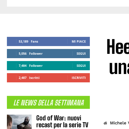
Hee
53,189
Fans
MI PIACE
5,056
Follower
SEGUI
una
7,484
Follower
SEGUI
2,487
Iscritti
ISCRIVITI
LE NEWS DELLA SETTIMANA
God of War: nuovi
Michele 
di
recast per la serie TV