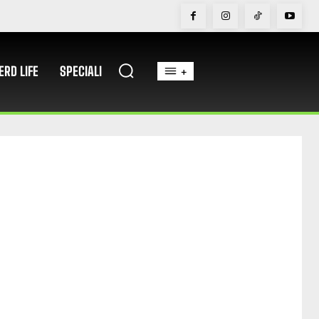
ERD LIFE
SPECIALI
+