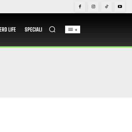
ERD LIFE
SPECIALI
+