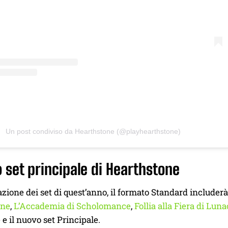
Un post condiviso da Hearthstone (@playhearthstone)
o set principale di Hearthstone
azione dei set di quest’anno, il formato Standard includerà 
rne
,
L’Accademia di Scholomance
,
Follia alla Fiera di Lun
e il nuovo set Principale.