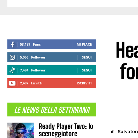
Hea
53,189
Fans
MI PIACE
5,056
Follower
SEGUI
fo
7,484
Follower
SEGUI
2,487
Iscritti
ISCRIVITI
LE NEWS DELLA SETTIMANA
Ready Player Two: lo
Salvator
di
sceneggiatore