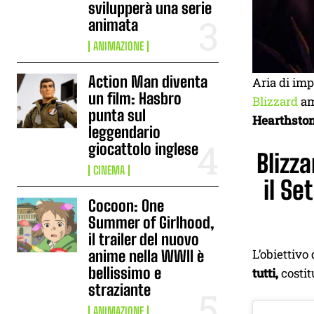
svilupperà una serie
animata
ANIMAZIONE
Action Man diventa
Aria di imp
un film: Hasbro
Blizzard
am
punta sul
Hearthstone
leggendario
giocattolo inglese
Blizz
CINEMA
il Se
Cocoon: One
Summer of Girlhood,
il trailer del nuovo
L’obiettivo
anime nella WWII è
bellissimo e
tutti,
costit
straziante
ANIMAZIONE