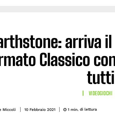
rthstone: arriva il 
rmato Classico con
tutti
VIDEOGIOCHI
di lettura
e Miccoli
1
min.
10 Febbraio 2021