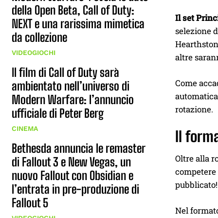
della Open Beta, Call of Duty:
Il set Princ
NEXT e una rarissima mimetica
selezione d
da collezione
Hearthstone
VIDEOGIOCHI
altre saran
Il film di Call of Duty sarà
Come accade
ambientato nell’universo di
automaticam
Modern Warfare: l’annuncio
rotazione.
ufficiale di Peter Berg
CINEMA
II form
Bethesda annuncia le remaster
Oltre alla 
di Fallout 3 e New Vegas, un
competere u
nuovo Fallout con Obsidian e
pubblicato!
l’entrata in pre-produzione di
Fallout 5
Nel formato