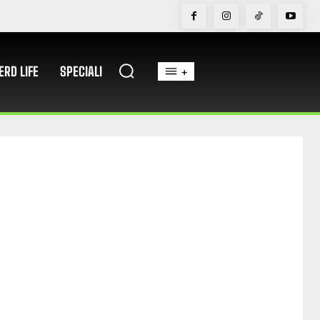
ERD LIFE
SPECIALI
+