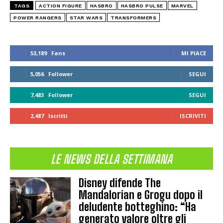
TAGS
ACTION FIGURE
HASBRO
HASBRO PULSE
MARVEL
POWER RANGERS
STAR WARS
TRANSFORMERS
53,189
Fans
MI PIACE
5,056
Follower
SEGUI
7,483
Follower
SEGUI
2,487
Iscritti
ISCRIVITI
LE NEWS DELLA SETTIMANA
Disney difende The
Mandalorian e Grogu dopo il
deludente botteghino: “Ha
generato valore oltre gli