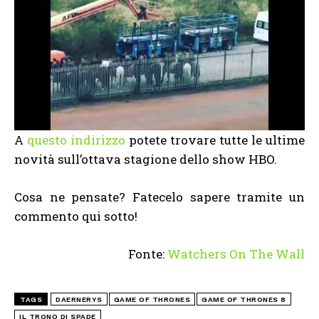
A
questo indirizzo
potete trovare tutte le ultime
novità sull’ottava stagione dello show HBO.
Cosa ne pensate? Fatecelo sapere tramite un
commento qui sotto!
Fonte:
Watchers On The Wall
TAGS
DAERNERYS
GAME OF THRONES
GAME OF THRONES 8
IL TRONO DI SPADE