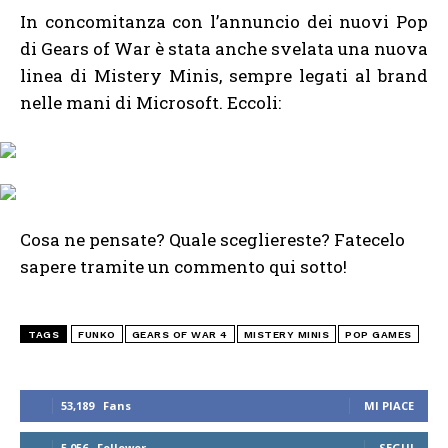
In concomitanza con l’annuncio dei nuovi Pop
di Gears of War è stata anche svelata una nuova
linea di Mistery Minis, sempre legati al brand
nelle mani di Microsoft. Eccoli:
Cosa ne pensate? Quale scegliereste? Fatecelo
sapere tramite un commento qui sotto!
TAGS
FUNKO
GEARS OF WAR 4
MISTERY MINIS
POP GAMES
53,189
Fans
MI PIACE
5,056
Follower
SEGUI