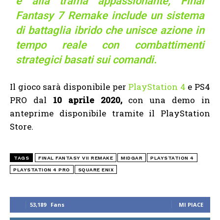
e alla trama appassionante, Final
Fantasy 7 Remake include un sistema
di battaglia ibrido che unisce azione in
tempo reale con combattimenti
strategici basati sui comandi.
Il gioco sarà disponibile per
PlayStation 4
e PS4
PRO dal
10 aprile 2020,
con una demo in
anteprime disponibile tramite il PlayStation
Store.
TAGS
FINAL FANTASY VII REMAKE
MIDGAR
PLAYSTATION 4
PLAYSTATION 4 PRO
SQUARE ENIX
53,189
Fans
MI PIACE