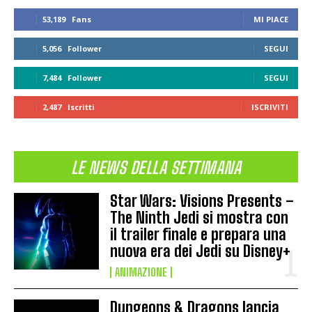
53,189
Fans
MI PIACE
5,056
Follower
SEGUI
7,484
Follower
SEGUI
2,487
Iscritti
ISCRIVITI
LE NEWS DELLA SETTIMANA
Star Wars: Visions Presents –
The Ninth Jedi si mostra con
il trailer finale e prepara una
nuova era dei Jedi su Disney+
ANIMAZIONE
Dungeons & Dragons lancia