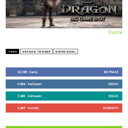
Fonte
TAGS
DRAGON TRAINER
SUPER BOWL
53,189
Fans
MI PIACE
5,056
Follower
SEGUI
7,483
Follower
SEGUI
2,487
Iscritti
ISCRIVITI