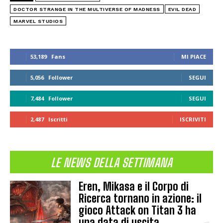
DOCTOR STRANGE IN THE MULTIVERSE OF MADNESS
EVIL DEAD
MARVEL STUDIOS
53,189
Fans
MI PIACE
5,056
Follower
SEGUI
7,484
Follower
SEGUI
2,487
Iscritti
ISCRIVITI
LE NEWS DELLA SETTIMANA
Eren, Mikasa e il Corpo di
Ricerca tornano in azione: il
gioco Attack on Titan 3 ha
una data di uscita