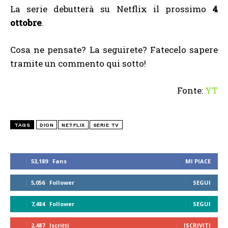
La serie debutterà su Netflix il prossimo
4
ottobre
.
Cosa ne pensate? La seguirete? Fatecelo sapere
tramite un commento qui sotto!
Fonte:
YT
TAGS
DION
NETFLIX
SERIE TV
53,189
Fans
MI PIACE
5,056
Follower
SEGUI
7,484
Follower
SEGUI
2,487
Iscritti
ISCRIVITI