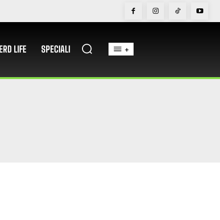
ERD LIFE
SPECIALI
+