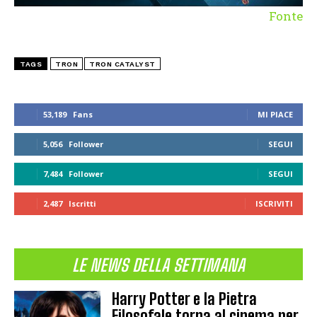
Fonte
TAGS
TRON
TRON CATALYST
53,189
Fans
MI PIACE
5,056
Follower
SEGUI
7,484
Follower
SEGUI
2,487
Iscritti
ISCRIVITI
LE NEWS DELLA SETTIMANA
Harry Potter e la Pietra
Filosofale torna al cinema per