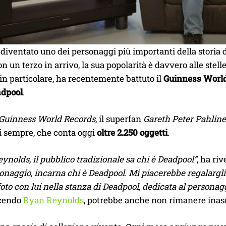
diventato uno dei personaggi più importanti della storia d
con un terzo in arrivo, la sua popolarità è davvero alle stel
 in particolare, ha recentemente battuto il
Guinness Worl
adpool
.
Guinness World Records
, il superfan
Gareth Peter Pahlin
i sempre, che conta oggi
oltre 2.250 oggetti
.
eynolds, il pubblico tradizionale sa chi è Deadpool”
, ha ri
sonaggio, incarna chi è Deadpool. Mi piacerebbe regalargli
oto con lui nella stanza di Deadpool, dedicata al personag
scendo
Ryan Reynolds
, potrebbe anche non rimanere inasc