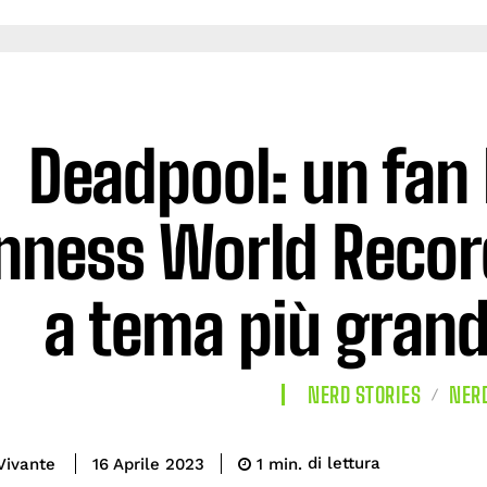
Deadpool: un fan 
nness World Record
a tema più gran
NERD STORIES
NER
di lettura
Vivante
1
min.
16 Aprile 2023