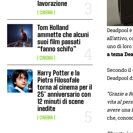
lavorazione
CINEMA
Tom Holland
Deadpool è 
ammette che alcuni
all’attivo, 
suoi film passati
uno di loro
“fanno schifo”
a tema De
CINEMA
Secondo il
Harry Potter e la
Deadpool d
Pietra Filosofale
torna al cinema per il
25° anniversario con
“Grazie a R
12 minuti di scene
vita al per
inedite
avere una f
che, cono
CINEMA