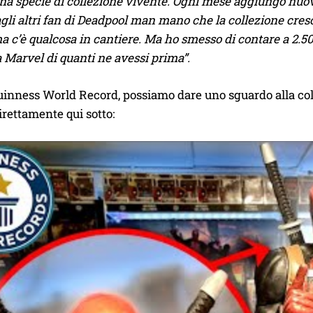
na specie di collezione vivente. Ogni mese aggiungo nuov
gli altri fan di Deadpool man mano che la collezione cres
a c’è qualcosa in cantiere. Ma ho smesso di contare a 2.50
 Marvel di quanti ne avessi prima”.
Guinness World Record, possiamo dare uno sguardo alla co
rettamente qui sotto: