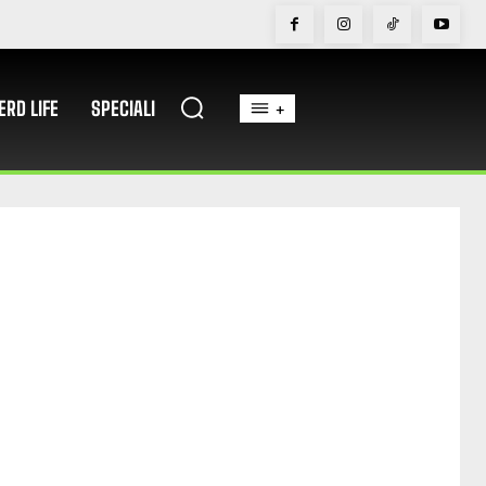
ERD LIFE
SPECIALI
+