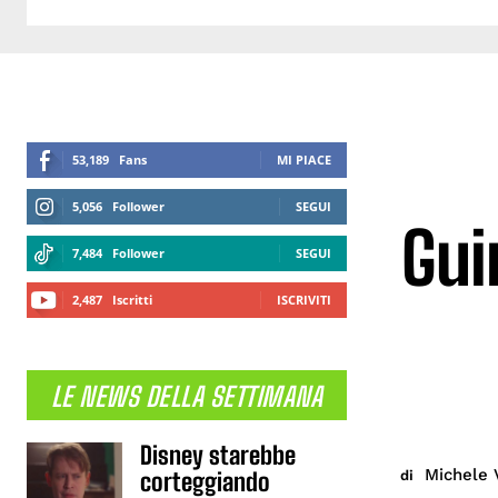
53,189
Fans
MI PIACE
5,056
Follower
SEGUI
Gui
7,484
Follower
SEGUI
2,487
Iscritti
ISCRIVITI
LE NEWS DELLA SETTIMANA
Disney starebbe
Michele 
di
corteggiando