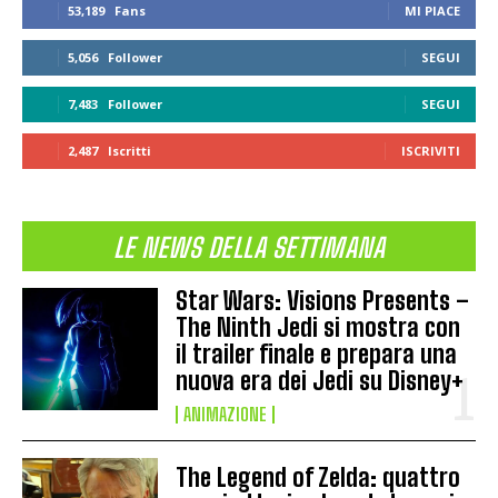
53,189
Fans
MI PIACE
5,056
Follower
SEGUI
7,483
Follower
SEGUI
2,487
Iscritti
ISCRIVITI
LE NEWS DELLA SETTIMANA
Star Wars: Visions Presents –
The Ninth Jedi si mostra con
il trailer finale e prepara una
nuova era dei Jedi su Disney+
ANIMAZIONE
The Legend of Zelda: quattro