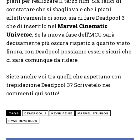
piani per realizzare il terzo film. Sia felici di
constatare che si sbagliava e che i piani
effettivamente ci sono, sia di fare Deadpool 3
che di inserirlo nel
Marvel Cinematic
Universe
. Se la nuova fase dell’MCU sarà
decisamente più oscura rispetto a quanto visto
finora, con Deadpool possiamo essere sicuri che
ci sarà comunque da ridere.
Siete anche voi tra quelli che aspettano con
trepidazione Deadpool 3? Scrivetelo nei
commenti qui sotto!
TAGS
DEADPOOL 3
KEVIN FEIGE
MARVEL STUDIOS
RYAN REYNOLDS