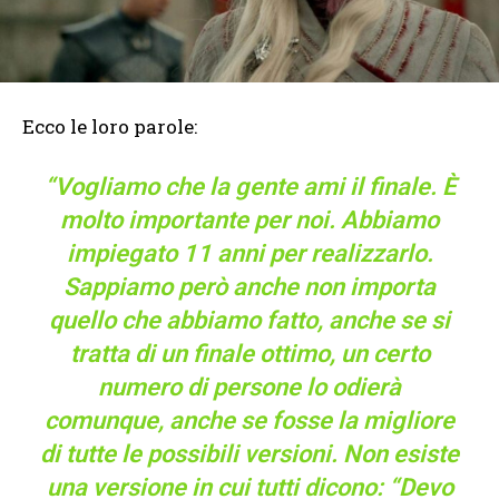
Ecco le loro parole:
“Vogliamo che la gente ami il finale. È
molto importante per noi. Abbiamo
impiegato 11 anni per realizzarlo.
Sappiamo però anche non importa
quello che abbiamo fatto, anche se si
tratta di un finale ottimo, un certo
numero di persone lo odierà
comunque, anche se fosse la migliore
di tutte le possibili versioni. Non esiste
una versione in cui tutti dicono: “Devo