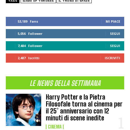
TAGS
GAME OF THRONES
IL TRONO DI SPADE
53,189
Fans
MI PIACE
5,056
Follower
SEGUI
7,484
Follower
SEGUI
2,487
Iscritti
ISCRIVITI
LE NEWS DELLA SETTIMANA
Harry Potter e la Pietra
Filosofale torna al cinema per
il 25° anniversario con 12
minuti di scene inedite
CINEMA