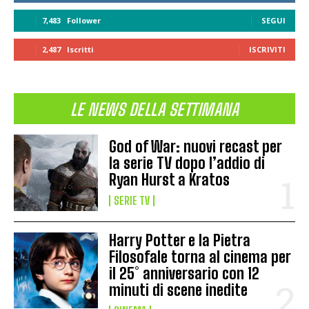
7,483
Follower
SEGUI
2,487
Iscritti
ISCRIVITI
LE NEWS DELLA SETTIMANA
God of War: nuovi recast per
la serie TV dopo l’addio di
Ryan Hurst a Kratos
SERIE TV
Harry Potter e la Pietra
Filosofale torna al cinema per
il 25° anniversario con 12
minuti di scene inedite