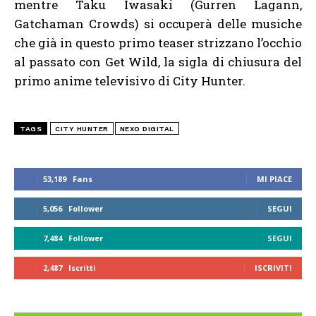
mentre Taku Iwasaki (Gurren Lagann,
Gatchaman Crowds) si occuperà delle musiche
che già in questo primo teaser strizzano l’occhio
al passato con Get Wild, la sigla di chiusura del
primo anime televisivo di City Hunter.
TAGS
CITY HUNTER
NEXO DIGITAL
53,189
Fans
MI PIACE
5,056
Follower
SEGUI
7,484
Follower
SEGUI
2,487
Iscritti
ISCRIVITI