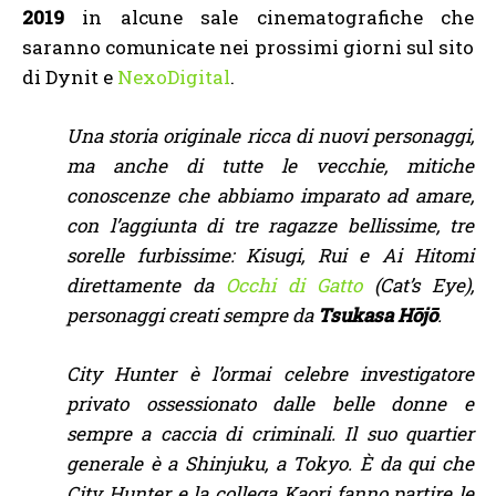
2019
in alcune sale cinematografiche che
saranno comunicate nei prossimi giorni sul sito
di Dynit e
NexoDigital
.
Una storia originale ricca di nuovi personaggi,
ma anche di tutte le vecchie, mitiche
conoscenze che abbiamo imparato ad amare,
con l’aggiunta di tre ragazze bellissime, tre
sorelle furbissime: Kisugi, Rui e Ai Hitomi
direttamente da
Occhi di Gatto
(Cat’s Eye),
personaggi creati sempre da
Tsukasa Hōjō
.
City Hunter è l’ormai celebre investigatore
privato ossessionato dalle belle donne e
sempre a caccia di criminali. Il suo quartier
generale è a Shinjuku, a Tokyo. È da qui che
City Hunter e la collega Kaori fanno partire le