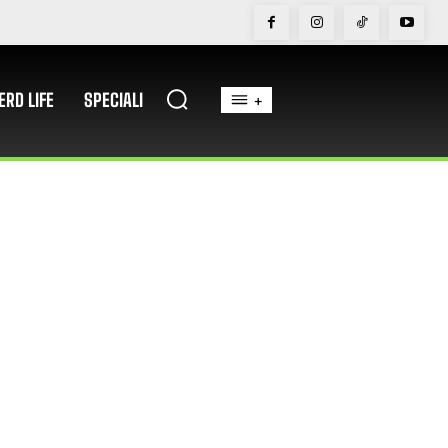
ERD LIFE
SPECIALI
+