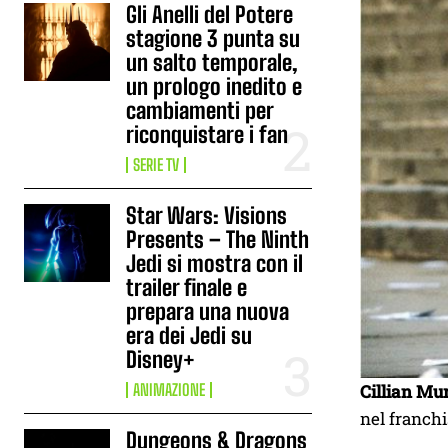
Gli Anelli del Potere
stagione 3 punta su
un salto temporale,
un prologo inedito e
cambiamenti per
riconquistare i fan
SERIE TV
Star Wars: Visions
Presents – The Ninth
Jedi si mostra con il
trailer finale e
prepara una nuova
era dei Jedi su
Disney+
Cillian Mu
ANIMAZIONE
nel franchi
Dungeons & Dragons