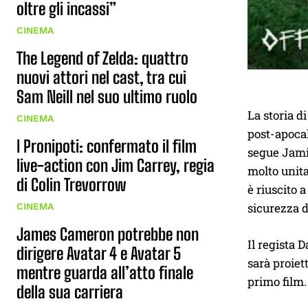
oltre gli incassi”
CINEMA
The Legend of Zelda: quattro
nuovi attori nel cast, tra cui
Sam Neill nel suo ultimo ruolo
La storia d
CINEMA
post-apocal
I Pronipoti: confermato il film
segue Jamie
live-action con Jim Carrey, regia
molto unita
di Colin Trevorrow
è riuscito 
sicurezza d
CINEMA
James Cameron potrebbe non
Il regista 
dirigere Avatar 4 e Avatar 5
sarà proiet
mentre guarda all’atto finale
primo film.
della sua carriera