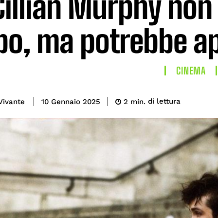
Cillian Murphy non 
po, ma potrebbe ap
CINEMA
di lettura
Vivante
2
min.
10 Gennaio 2025