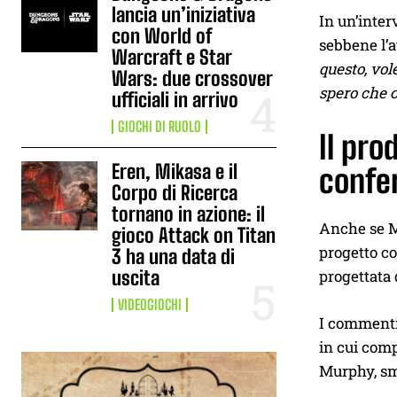
lancia un’iniziativa
In un’inter
con World of
sebbene l’a
Warcraft e Star
questo, vol
Wars: due crossover
spero che c
ufficiali in arrivo
GIOCHI DI RUOLO
Il pro
Eren, Mikasa e il
confe
Corpo di Ricerca
tornano in azione: il
Anche se Mu
gioco Attack on Titan
progetto co
3 ha una data di
progettata
uscita
VIDEOGIOCHI
I commenti 
in cui com
Murphy, sm