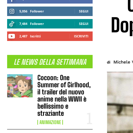
5,056
Follower
SEGUI
Do
7,484
Follower
SEGUI
2,487
Iscritti
ISCRIVITI
LE NEWS DELLA SETTIMANA
Michele 
di
Cocoon: One
Summer of Girlhood,
il trailer del nuovo
anime nella WWII è
bellissimo e
straziante
ANIMAZIONE