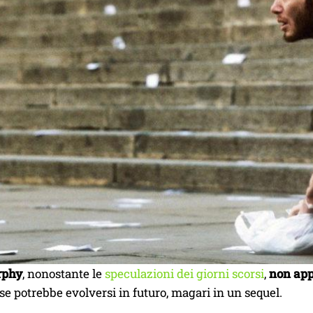
rphy
, nonostante le
speculazioni dei giorni scorsi
,
non app
se potrebbe evolversi in futuro, magari in un sequel.