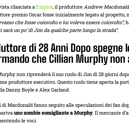
vista rilasciata a
Empire
, il produttore
Andrew Macdonald
ttore premio Oscar fosse inizialmente legato al progetto, 
evamo che fosse coinvolto e lui voleva essere coinvolto”,
h
i sarà un po’ di Jim da qualche parte lungo la strada”.
duttore di 28 Anni Dopo spegne l
rmando che Cillian Murphy non a
rphy non riprenderà il suo ruolo di Jim di 28 giorni dopo
me produttore esecutivo. Questo ruolo tiene aperta la porta
 da Danny Boyle e Alex Garland.
di Macdonald fanno seguito alle speculazioni dei fan dopo 
pariva
uno zombie somigliante a Murphy
. Il mercante d’a
entendo le voci.