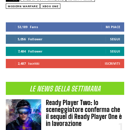
MODERN WARFARE
XBOX ONE
53,189
Fans
MI PIACE
5,056
Follower
SEGUI
7,484
Follower
SEGUI
2,487
Iscritti
ISCRIVITI
LE NEWS DELLA SETTIMANA
Ready Player Two: lo
sceneggiatore conferma che
il sequel di Ready Player One è
in lavorazione