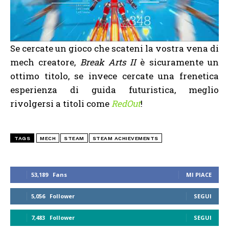
Se cercate un gioco che scateni la vostra vena di
mech creatore,
Break Arts II
è sicuramente un
ottimo titolo, se invece cercate una frenetica
esperienza di guida futuristica, meglio
rivolgersi a titoli come
RedOut
!
TAGS
MECH
STEAM
STEAM ACHIEVEMENTS
53,189
Fans
MI PIACE
5,056
Follower
SEGUI
7,483
Follower
SEGUI